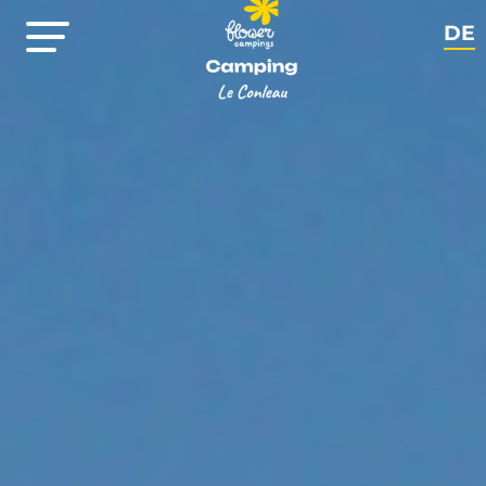
DE
FR
EN
NL