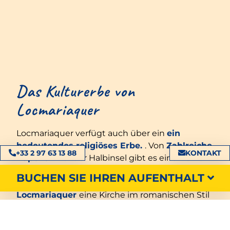
Das Kulturerbe von
Locmariaquer
Locmariaquer verfügt auch über ein
ein
bedeutendes religiöses Erbe.
. Von
Zahlreiche
+33 2 97 63 13 88
KONTAKT
Kapellen
Auf der Halbinsel gibt es eine Reihe
von Sehenswürdigkeiten, darunter auch die
BUCHEN SIE IHREN AUFENTHALT
Kirche von Locarno.
Kirche Notre-Dame de
Locmariaquer
eine Kirche im romanischen Stil
und
die als historisches Denkmal in
Frankreich klassifiziert ist.
. Sie wurde