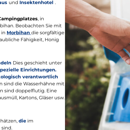
aus
und
Insektenhotel
.
Campingplatzes
, in
bihan. Beobachten Sie mit
 in
Morbihan
die sorgfältige
laubliche Fähigkeit, Honig
deln
Dies geschieht unter
pezielle Einrichtungen.
kologisch verantwortlich
n sind die Wasserhähne mit
 sind doppelflutig. Eine
smüll, Kartons, Gläser usw.
hätzen,
die
im
 sind.