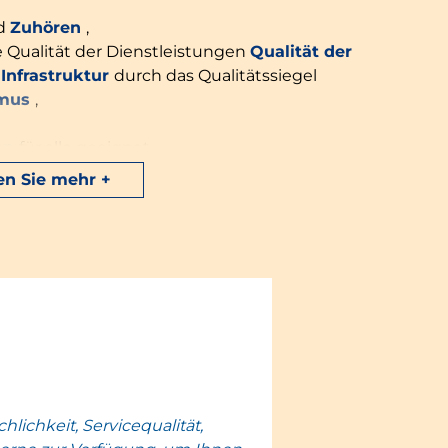
d
Zuhören
,
 Qualität der Dienstleistungen
Qualität der
Infrastruktur
durch das Qualitätssiegel
smus
,
en
für alle geeignet
,
en Sie mehr
en
durch die Auszeichnung
Clé Verte (Grüner
Ihnen ein umfangreiches und
programm
geboten. Mit
5 Tages- und
.
In Conleau haben Sie keine Zeit, sich zu
 Montag bis Freitag jeden Morgen den
ahren
nutzen. Auf dem Programm stehen :
tivitäten
. Das von Flower Camping
Jung und Alt unterhalten.
lichkeit, Servicequalität,