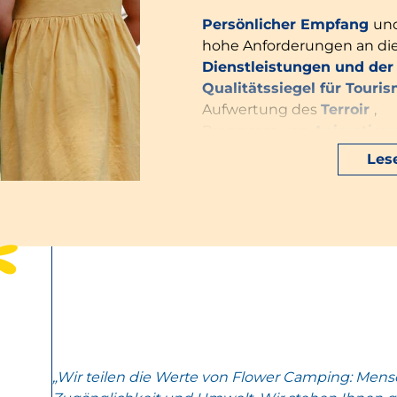
Persönlicher Empfang
un
hohe Anforderungen an die
Dienstleistungen und der 
Qualitätssiegel für Touri
Aufwertung des
Terroir
,
Programm von
Animation
Treueprogramm
My Flower
Les
umweltbewusste Aktion
Schlüssel)
,
Während Ihrer Sommerferien wird 
abwechslungsreiches
Animations
Abendveranstaltungen pro Woche
langweilen. Ihre Kinder können von
Miniclub für Kinder von 6 bis 12 J
spielerische und pädagogische Ak
entworfene Maskottchen Dino wird 
„Wir teilen die Werte von Flower Camping: Mensch