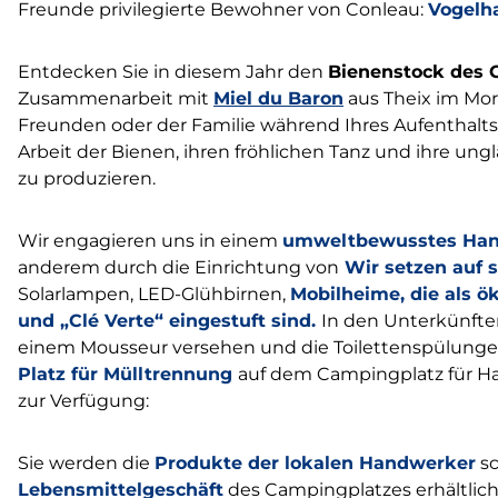
Freunde privilegierte Bewohner von Conleau:
Vogelh
Entdecken Sie in diesem Jahr den
Bienenstock des 
Zusammenarbeit mit
Miel du Baron
aus Theix im Mor
Freunden oder der Familie während Ihres Aufenthalts
Arbeit der Bienen, ihren fröhlichen Tanz und ihre ung
zu produzieren.
Wir engagieren uns in einem
umweltbewusstes Han
anderem durch die Einrichtung von
Wir setzen auf s
Solarlampen, LED-Glühbirnen,
Mobilheime, die als ö
und „Clé Verte“ eingestuft sind.
In den Unterkünfte
einem Mousseur versehen und die Toilettenspülungen
Platz für Mülltrennung
auf dem Campingplatz für Hau
zur Verfügung:
Sie werden die
Produkte der lokalen Handwerker
sc
Lebensmittelgeschäft
des Campingplatzes erhältlich